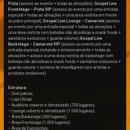
Pista
(acesso ao evento + todas as ativações),
Gospel Live
Frontstage – Pista VIP
(acesso ao evento por uma entrada
especial + todas as ativações + uma área restrita em frente
ao palco principal),
Gospel Live Lounge – Camarote
(acesso
ao evento por uma entrada especial + todas as ativações +
uma área restrita com bebidas não alcoólicas e snack foods +
sanitários exclusivos + guarda volume),
Gospel Live
Backstage – Camarote VIP
(acesso ao evento por uma
entrada especial, incluindo o estacionamento + todas as
ativações + acesso a uma área restrita de backstage com
bebidas não alcoólicas e snack foods + sanitários exclusivos +
guarda volume + sorteios de meet&greet com artistas e
produtos exclusivos).
Estrutura
– Dois palcos;
– Loja Oficial;
– Auditório coberto e climatizado (700 lugares);
– Lounge coberto e climatizado (1.500 lugares);
– Área Backstage (300 lugares);
– Área Frontstage (1.000 lugares);
– Área de Exposições;